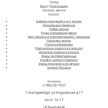
Назад
Вход
/
Регистрация
Заказать звонок
Каталог
Бампер передний и его детали
Зеркальные элементы
Рамки зеркал
Ручки открывания двери
Авто зеркала и комплектующие к зеркалам
Накладки зеркал
Стеклоподьемники
Повторитель поворота в зеркало
Указатель поворота в крыло
Фары противотуманные
Катафот заднего бампера
Фары передние и их детали
Задние Фонари
Контакты
+79827617037
Г.Екатеринбург ул.Коуровская д.17
пн-пт 10-17
сб.Выходной