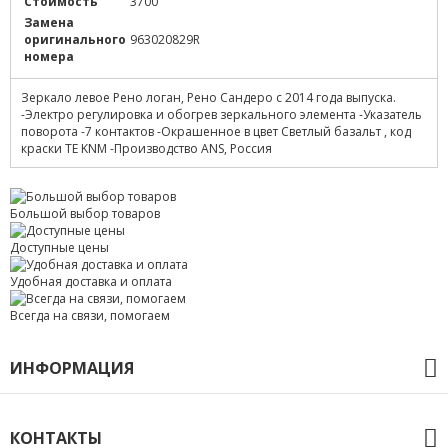
Стоимость
3700
Замена
оригинального
963020829R
номера
Зеркало левое Рено логан, Рено Сандеро с 2014 года выпуска.
-Электро регулировка и обогрев зеркального элемента -Указатель
поворота -7 контактов -Окрашенное в цвет Светлый базальт , код
краски TE KNM -Производство ANS, Россия
Большой выбор товаров
Доступные цены
Удобная доставка и оплата
Всегда на связи, помогаем
ИНФОРМАЦИЯ
О компании
Оплата и доставка
КОНТАКТЫ
Гарантия