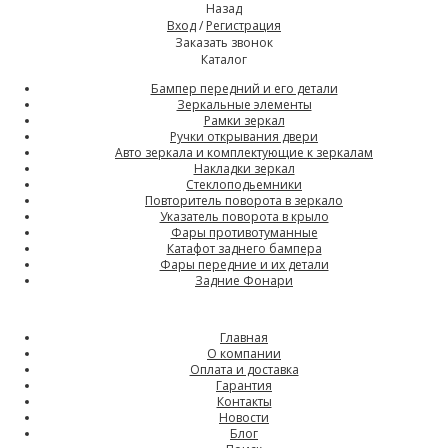
Назад
Вход
/
Регистрация
Заказать звонок
Каталог
Бампер передний и его детали
Зеркальные элементы
Рамки зеркал
Ручки открывания двери
Авто зеркала и комплектующие к зеркалам
Накладки зеркал
Стеклоподьемники
Повторитель поворота в зеркало
Указатель поворота в крыло
Фары противотуманные
Катафот заднего бампера
Фары передние и их детали
Задние Фонари
Главная
О компании
Оплата и доставка
Гарантия
Контакты
Новости
Блог