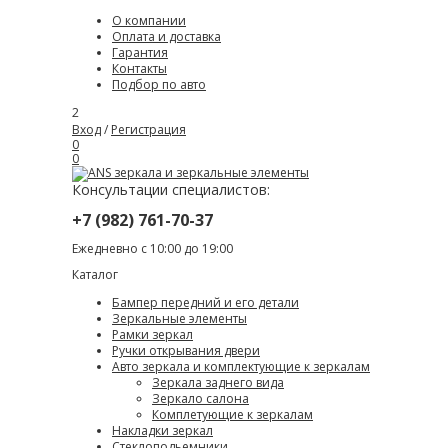
О компании
Оплата и доставка
Гарантия
Контакты
Подбор по авто
2
Вход
/
Регистрация
0
0
Консультации специалистов:
+7 (982) 761-70-37
Ежедневно с 10:00 до 19:00
Каталог
Бампер передний и его детали
Зеркальные элементы
Рамки зеркал
Ручки открывания двери
Авто зеркала и комплектующие к зеркалам
Зеркала заднего вида
Зеркало салона
Комплетующие к зеркалам
Накладки зеркал
Стеклоподьемники