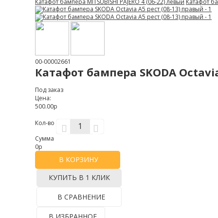
Катафот бампера MITSUBISHI PAJERO 4 (06-22) левый
Катафот ба
00-00002661
Катафот бампера SKODA Octavia
Под заказ
Цена:
500.00р
Кол-во
Сумма
0
р
В КОРЗИНУ
КУПИТЬ В 1 КЛИК
В СРАВНЕНИЕ
В ИЗБРАННОЕ