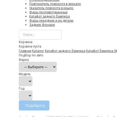
Повторитель поворота в зеркало
Указатель поворота в крыло
Фары противотуманные
Катафот заднего бампера
Фары передние и их детали
Задние Фонари
Корзина
Корзина пуста
Главная
Каталог
Катафот заднего бампера
Катафот бампера SK
Подбор по авто
Марка
Модель
Год
Подобрать