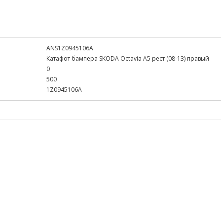
ANS1Z0945106A
Катафот бампера SKODA Octavia A5 рест (08-13) правый
0
500
1Z0945106A