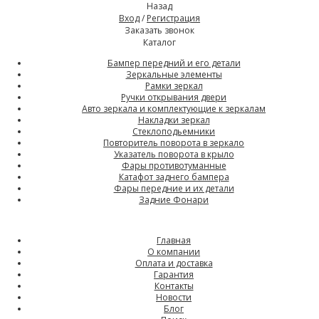
Назад
Вход
/
Регистрация
Заказать звонок
Каталог
Бампер передний и его детали
Зеркальные элементы
Рамки зеркал
Ручки открывания двери
Авто зеркала и комплектующие к зеркалам
Накладки зеркал
Стеклоподьемники
Повторитель поворота в зеркало
Указатель поворота в крыло
Фары противотуманные
Катафот заднего бампера
Фары передние и их детали
Задние Фонари
Главная
О компании
Оплата и доставка
Гарантия
Контакты
Новости
Блог