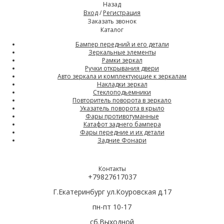
Назад
Вход
/
Регистрация
Заказать звонок
Каталог
Бампер передний и его детали
Зеркальные элементы
Рамки зеркал
Ручки открывания двери
Авто зеркала и комплектующие к зеркалам
Накладки зеркал
Стеклоподьемники
Повторитель поворота в зеркало
Указатель поворота в крыло
Фары противотуманные
Катафот заднего бампера
Фары передние и их детали
Задние Фонари
Контакты
+79827617037
Г.Екатеринбург ул.Коуровская д.17
пн-пт 10-17
сб.Выходной