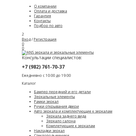
О компании
Оплата и доставка
Гарантия
Контакты
Подбор по авто
2
Вход
/
Регистрация
0
0
Консультации специалистов:
+7 (982) 761-70-37
Ежедневно с 10:00 до 19:00
Каталог
Бампер передний и его детали
Зеркальные элементы
Рамки зеркал
Ручки открывания двери
Авто зеркала и комплектующие к зеркалам
Зеркала заднего вида
Зеркало салона
Комплетующие к зеркалам
Накладки зеркал
Стеклоподьемники