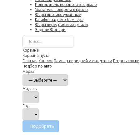
Повторитель поворота в зеркало
Указатель поворота в крыло
Фары противотуманные
Катафот заднего бампера
Фары передние и их детали
Задние Фонари
Корзина
Корзина пуста
Главная
Каталог
Бампер передний и его детали
Подкрылок пе
Подбор по авто
Марка
Модель
Год
Подобрать