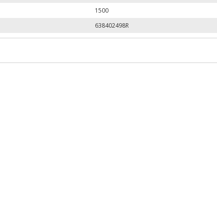
1500
638402498R