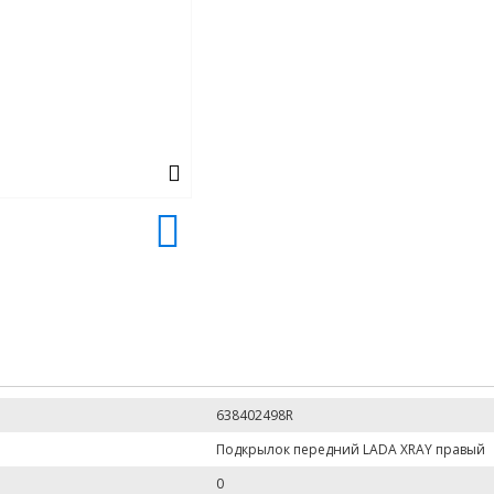
638402498R
Подкрылок передний LADA XRAY правый
0