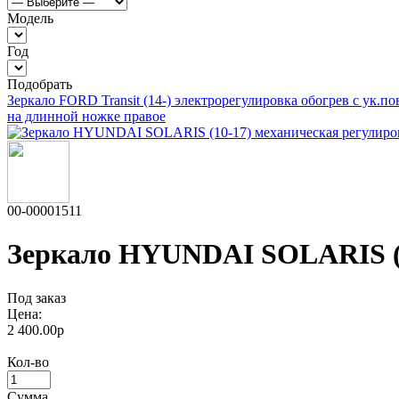
Модель
Год
Подобрать
Зеркало FORD Transit (14-) электрорегулировка обогрев с ук.п
на длинной ножке правое
00-00001511
Зеркало HYUNDAI SOLARIS (1
Под заказ
Цена:
2 400.00р
Кол-во
Сумма