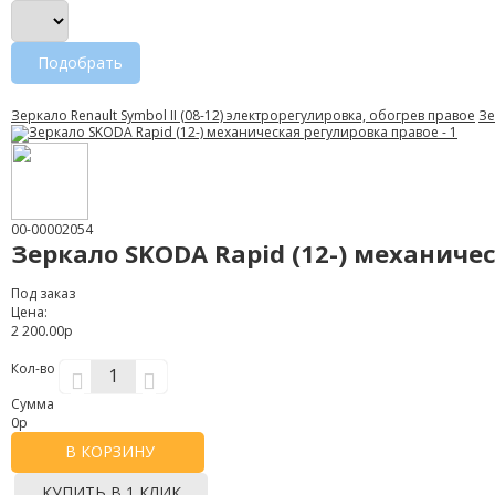
Подобрать
Зеркало Renault Symbol II (08-12) электрорегулировка, обогрев правое
Зе
00-00002054
Зеркало SKODA Rapid (12-) механиче
Под заказ
Цена:
2 200.00р
Кол-во
Сумма
0
р
В КОРЗИНУ
КУПИТЬ В 1 КЛИК