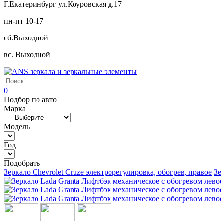
Г.Екатеринбург ул.Коуровская д.17
пн-пт 10-17
сб.Выходной
вс. Выходной
0
Подбор по авто
Марка
Модель
Год
Подобрать
Зеркало Chevrolet Cruze электрорегулировка, обогрев, правое
Зе